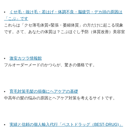
くせ毛・抜け毛・若はげ・体調不良・脳疲労・デカ頭の原因は
「こぶ」です
これらは「クセ薄毛体質=緊張・萎縮体質」の方だけに起こる現象
です。さて、あなたの体質は？こぶほぐし予防（体質改善）美容室
激安カツラ情報館
フルオーダーメードのかつらが、驚きの価格です。
育毛対策毛髪の損傷にヘアケアの基礎
中高年の髪の悩みの原因とヘアケア対策を考えるサイトです。
実績と信頼の個人輸入代行「ベストドラッグ（BEST-DRUG)」